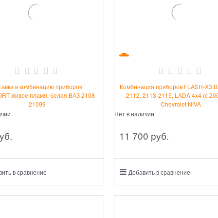
тавка в комбинацию приборов
Комбинация приборов FLASH-X3 В
RT живое пламя, белая ВАЗ 2108-
2112, 2113-2115, LADA 4x4 (с 2009
21099
Chevrolet NIVA
ичии
Нет в наличии
уб.
11 700
 руб.
вить в сравнение
Добавить в сравнение