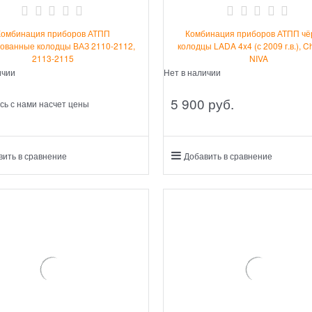
Комбинация приборов АТПП
Комбинация приборов АТПП ч
ованные колодцы ВАЗ 2110-2112,
колодцы LADA 4x4 (с 2009 г.в.), C
2113-2115
NIVA
ичии
Нет в наличии
5 900
 руб.
сь с нами насчет цены
вить в сравнение
Добавить в сравнение