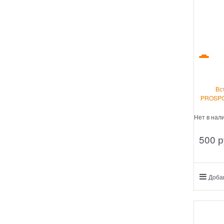
Вс
PROSPO
Нет в нал
500
 р
Доба