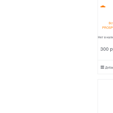
Вс
PROSPO
Нет в нал
300
 р
Доба