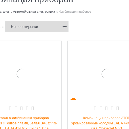
аталог
Автомобильная электроника
Комбинация приборов
а:
тавка в комбинацию приборов
Комбинация приборов АТП
RT живое пламя, белая ВАЗ 2113-
хромированные колодцы LADA 4x4
15, LADA 4x4 (с 2009 г.в.), Che
г.в.), Chevrolet NIVA