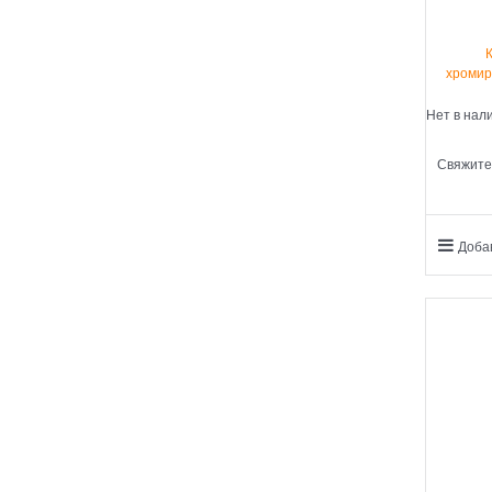
хромир
Нет в нал
Свяжите
Доба