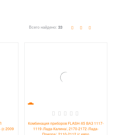
Всего найдено:
33
П
Комбинация приборов FLASH-X5 ВАЗ 1117-
 (с 2009
1119 /Лада-Калина/, 2170-2172 /Лада-
Приора/, 2110-2112 (с евро