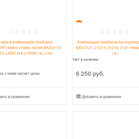
тавка в комбинацию приборов
Комбинация приборов Автоприбо
RT живое пламя, белая ВАЗ 2113-
ВАЗ 2121, 21213, 21214, 2131 /Нив
15, LADA 4x4 (с 2009 г.в.), Che
г.в./
Нет в наличии
6 250
 руб.
сь с нами насчет цены
вить в сравнение
Добавить в сравнение