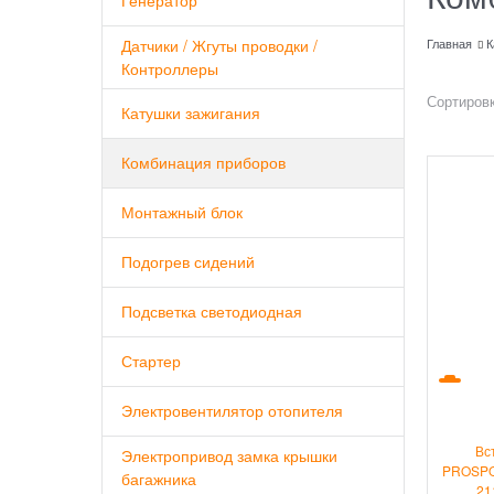
Генератор
Датчики / Жгуты проводки /
Главная
К
Контроллеры
Сортировк
Катушки зажигания
Комбинация приборов
Монтажный блок
Подогрев сидений
Подсветка светодиодная
Стартер
Электровентилятор отопителя
Вс
Электропривод замка крышки
PROSPO
багажника
21